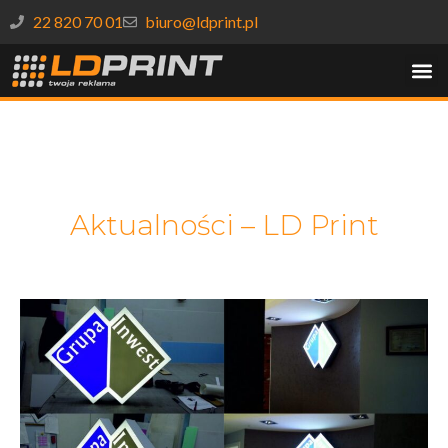
22 820 70 01
biuro@ldprint.pl
Aktualności – LD Print