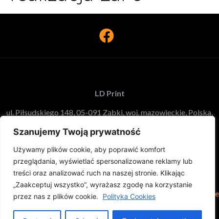
LD Print
ul. Piłsudskiego 148, 05-091 Ząbki, woj. mazowieckie, Polska,
tel:
228207001
, mail:
biuro@ldprint.pl
, NIP: 5321935079,
Szanujemy Twoją prywatność
REGON: 146389915
Używamy plików cookie, aby poprawić komfort
Copyright 2016 LD Print Warszawa. Wszelkie prawa
przeglądania, wyświetlać spersonalizowane reklamy lub
zastrzeżone.
treści oraz analizować ruch na naszej stronie. Klikając
„Zaakceptuj wszystko”, wyrażasz zgodę na korzystanie
Reklama
Frezowanie
Kasetony
Litery
Banery
Szyldy
zewnętrzna
CNC
reklamowe
przestrzenne
reklamowe
reklamowe
przez nas z plików cookie.
Polityka Cookies
Teczki
Wizytówki
Ulotki
Logo Lotto