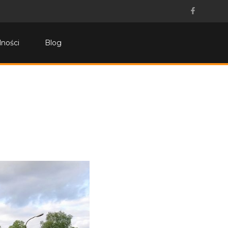
lności
Blog