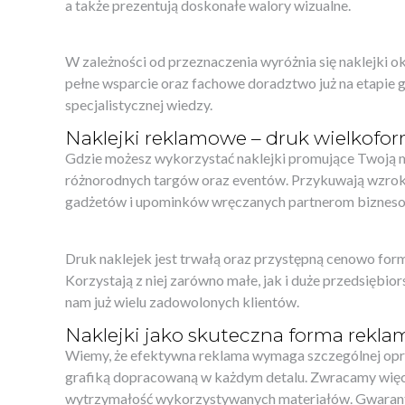
a także prezentują doskonałe walory wizualne.
W zależności od przeznaczenia wyróżnia się naklejki 
pełne wsparcie oraz fachowe doradztwo już na etapie 
specjalistycznej wiedzy.
Naklejki reklamowe – druk wielkofo
Gdzie możesz wykorzystać naklejki promujące Twoją 
różnorodnych targów oraz eventów. Przykuwają wzrok n
gadżetów i upominków wręczanych partnerom biznesow
Druk naklejek jest trwałą oraz przystępną cenowo form
Korzystają z niej zarówno małe, jak i duże przedsiębi
nam już wielu zadowolonych klientów.
Naklejki jako skuteczna forma rekla
Wiemy, że efektywna reklama wymaga szczególnej opra
grafiką dopracowaną w każdym detalu. Zwracamy więc
wytrzymałość wykorzystywanych materiałów. Gwarantu