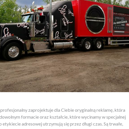
rofesjonalny zaprojektuje dla Ciebie oryginalną reklamę, która
o dowolnym formacie oraz kształcie, które wycinamy w specjalnej
etykiecie adresowej utrzymują się przez długi czas. Są trwałe,