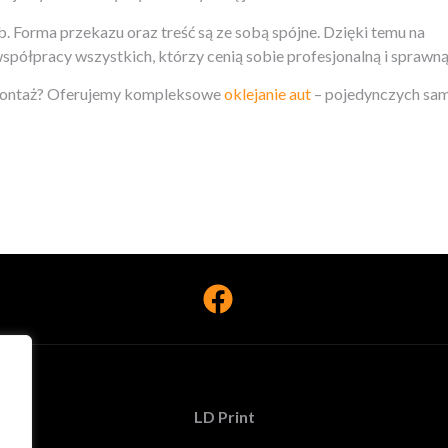
 Forma przekazu oraz treść są ze sobą spójne. Dzięki temu na
ółpracy wszystkich, którzy cenią sobie profesjonalną i sprawną 
o montaż? Oferujemy kompleksowe
oklejanie aut
– pojedynczych sam
LD Print