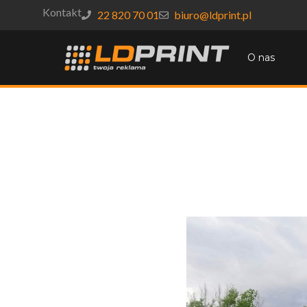
Kontakt
22 820 70 01
biuro@ldprint.pl
O nas