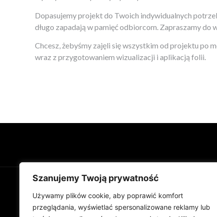
Dopasujemy projekt do Twoich indywidualnych potrzeb.
długo zapadają w pamięć odbiorcom. Zapraszamy do wsp
Chcesz, żebyśmy zajęli się wszystkim od projektu p
wraz z przygotowaniem wizualizacji i aplikacją folii.
Szanujemy Twoją prywatność
Używamy plików cookie, aby poprawić komfort
przeglądania, wyświetlać spersonalizowane reklamy lub