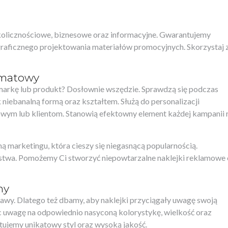
okolicznościowe, biznesowe oraz informacyjne. Gwarantujemy
graficznego projektowania materiałów promocyjnych. Skorzystaj 
rmatowy
markę lub produkt? Dosłownie wszędzie. Sprawdzą się podczas
iebanalną formą oraz kształtem. Służą do personalizacji
ym lub klientom. Stanowią efektowny element każdej kampanii 
ą marketingu, która cieszy się niegasnącą popularnością.
orstwa. Pomożemy Ci stworzyć niepowtarzalne naklejki reklamowe 
my
wy. Dlatego też dbamy, aby naklejki przyciągały uwagę swoją
 uwagę na odpowiednio nasyconą kolorystykę, wielkość oraz
jemy unikatowy styl oraz wysoką jakość.