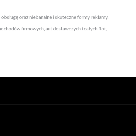
obsługę oraz niebanalne i skuteczne formy reklamy.
ochodów firmowych, aut dostawczych i całych flot,